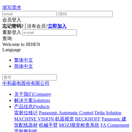
填写需求
会员登入
忘记密码?
│
没有会员?
立即加入
重新登入
查询
Welcome to JIDIEN
Language
繁体中文
简体中文
中和碁电股份有限公司
关于我们
Company
解决方案
Solutions
产品信息
Products
雷射位移计
Panasonic Automatic Control
Delta Solution
MACHINE VISION 机器视觉
BECKHOFF
Panasonic 建
筑配线器材
机械手臂
MOZI视觉检查系统
FA Component
雷射雕刻机