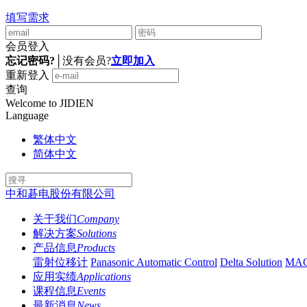
填写需求
会员登入
忘记密码?
│
没有会员?
立即加入
重新登入
查询
Welcome to JIDIEN
Language
繁体中文
简体中文
中和碁电股份有限公司
关于我们
Company
解决方案
Solutions
产品信息
Products
雷射位移计
Panasonic Automatic Control
Delta Solution
MA
应用实绩
Applications
课程信息
Events
最新消息
News