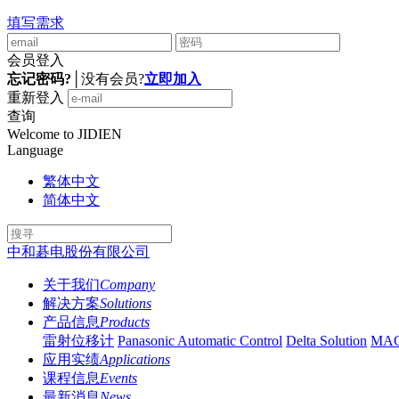
填写需求
会员登入
忘记密码?
│
没有会员?
立即加入
重新登入
查询
Welcome to JIDIEN
Language
繁体中文
简体中文
中和碁电股份有限公司
关于我们
Company
解决方案
Solutions
产品信息
Products
雷射位移计
Panasonic Automatic Control
Delta Solution
MA
应用实绩
Applications
课程信息
Events
最新消息
News