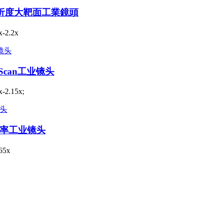
scan 高解析度大靶面工業鏡頭
2.2x
ne Scan工业镜头
.15x;
度大倍率工业镜头
65x