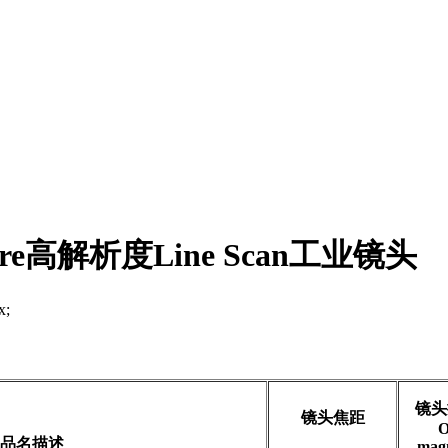
apphire高解析度Line Scan工业镜头
;
镜头
镜头焦距
O
品名描述
magn