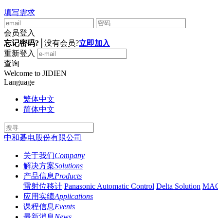
填写需求
会员登入
忘记密码?
│
没有会员?
立即加入
重新登入
查询
Welcome to JIDIEN
Language
繁体中文
简体中文
中和碁电股份有限公司
关于我们
Company
解决方案
Solutions
产品信息
Products
雷射位移计
Panasonic Automatic Control
Delta Solution
MA
应用实绩
Applications
课程信息
Events
最新消息
News