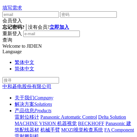
填写需求
会员登入
忘记密码?
│
没有会员?
立即加入
重新登入
查询
Welcome to JIDIEN
Language
繁体中文
简体中文
中和碁电股份有限公司
关于我们
Company
解决方案
Solutions
产品信息
Products
雷射位移计
Panasonic Automatic Control
Delta Solution
MACHINE VISION 机器视觉
BECKHOFF
Panasonic 建
筑配线器材
机械手臂
MOZI视觉检查系统
FA Component
雷射雕刻机