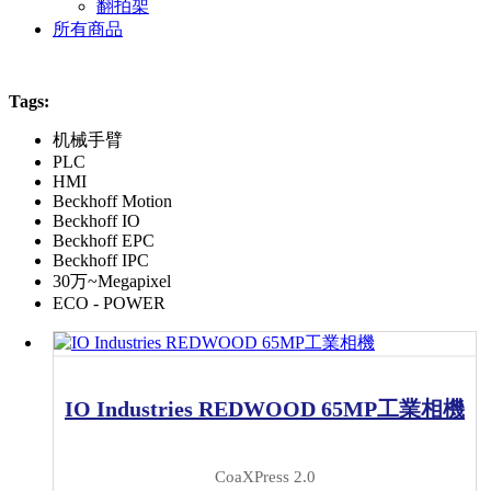
翻拍架
所有商品
Tags:
机械手臂
PLC
HMI
Beckhoff Motion
Beckhoff IO
Beckhoff EPC
Beckhoff IPC
30万~Megapixel
ECO - POWER
IO Industries REDWOOD 65MP工業相機
CoaXPress 2.0