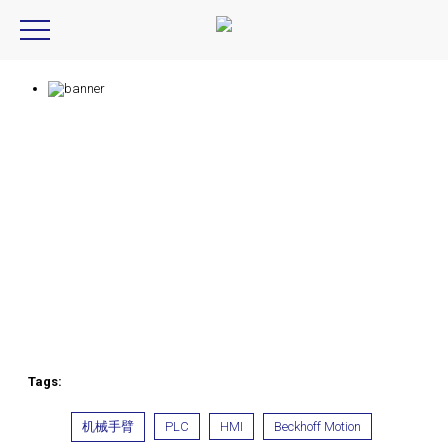
Product Introduction
产品信息
Tags:
机械手臂
PLC
HMI
Beckhoff Motion