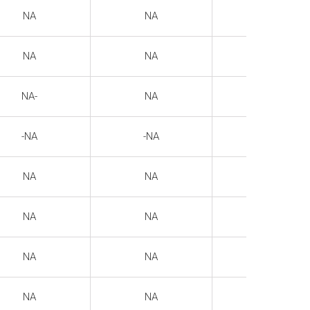
NA
NA
NA
NA
NA
NA
NA-
NA
NA
-NA
-NA
NA
NA
NA
NA
NA
NA
NA
NA
NA
NA
NA
NA
NA