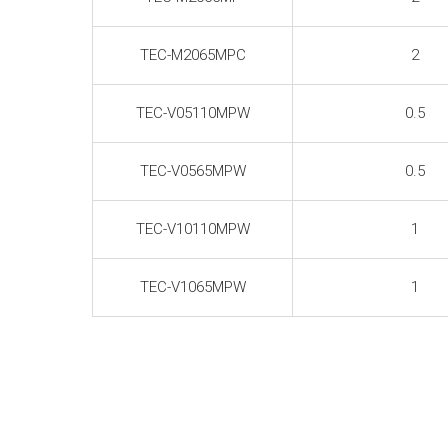
TEC-M2065MPC
2
TEC-V05110MPW
0.5
TEC-V0565MPW
0.5
TEC-V10110MPW
1
TEC-V1065MPW
1