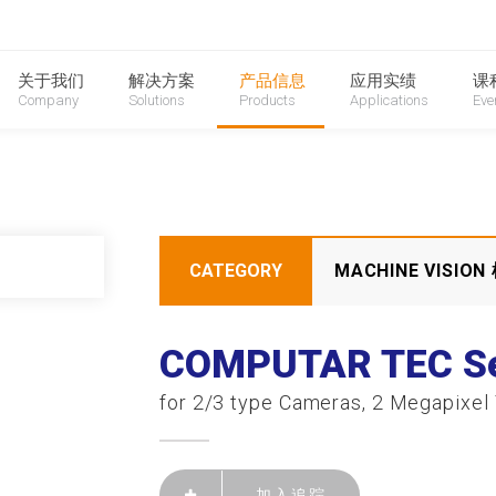
oduction
关于我们
解决方案
产品信息
应用实绩
课
Company
Solutions
Products
Applications
Eve
CATEGORY
MACHINE VISIO
COMPUTAR TEC 
for 2/3 type Cameras, 2 Megapixel
加入追踪