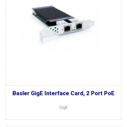
Basler GigE Interface Card, 2 Port PoE
GigE