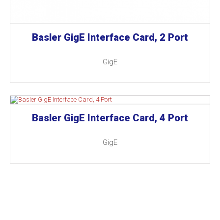
Basler GigE Interface Card, 2 Port
GigE
Basler GigE Interface Card, 4 Port
GigE