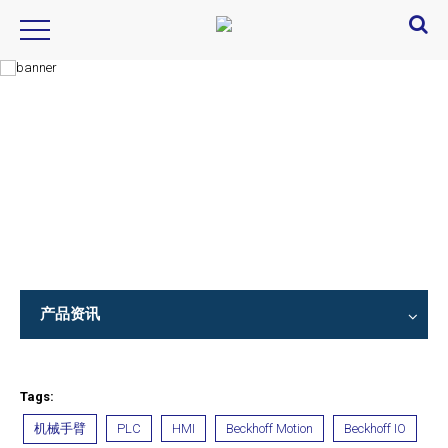
Product Introduction
产品信息
产品资讯
Tags:
机械手臂
PLC
HMI
Beckhoff Motion
Beckhoff IO