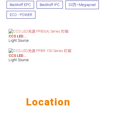
Beckhoff EPC
Beckhoff IPC
30万~Megapixel
ECO - POWER
CCS LED...
Light Source
CCS LED...
Light Source
Our
Location
公司据点