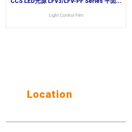
CCS LED光源 LFV3/LFV-PF Series 平面...
Light Control Film
Our
Location
公司据点