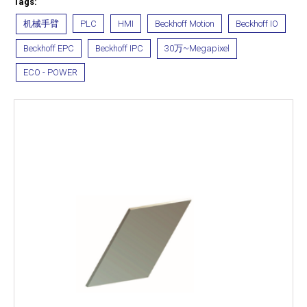
Tags:
机械手臂
PLC
HMI
Beckhoff Motion
Beckhoff IO
Beckhoff EPC
Beckhoff IPC
30万~Megapixel
ECO - POWER