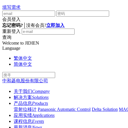
填写需求
会员登入
忘记密码?
│
没有会员?
立即加入
重新登入
查询
Welcome to JIDIEN
Language
繁体中文
简体中文
中和碁电股份有限公司
关于我们
Company
解决方案
Solutions
产品信息
Products
雷射位移计
Panasonic Automatic Control
Delta Solution
MA
应用实绩
Applications
课程信息
Events
最新消息
News