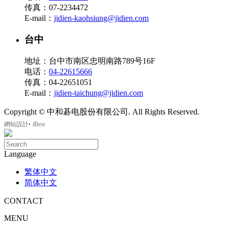
传真：07-2234472
E-mail：
jidien-kaohsiung@jidien.com
台中
地址：台中市南区忠明南路789号16F
电话：
04-22615666
传真：04-22651051
E-mail：
jidien-taichung@jidien.com
Copyright © 中和碁电股份有限公司. All Rights Reserved.
‧
網站設計
iBest
Language
繁体中文
简体中文
CONTACT
MENU