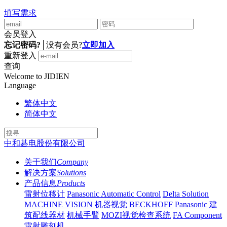
填写需求
会员登入
忘记密码?
│
没有会员?
立即加入
重新登入
查询
Welcome to JIDIEN
Language
繁体中文
简体中文
中和碁电股份有限公司
关于我们
Company
解决方案
Solutions
产品信息
Products
雷射位移计
Panasonic Automatic Control
Delta Solution
MACHINE VISION 机器视觉
BECKHOFF
Panasonic 建
筑配线器材
机械手臂
MOZI视觉检查系统
FA Component
雷射雕刻机