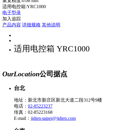
重复精度:0.08 mm
适用电控箱:YRC1000
电子型录
加入追踪
产品内容
详细规格
其他说明
适用电控箱 YRC1000
Our
Location
公司据点
台北
地址：新北市新庄区新北大道二段312号9楼
电话：
02-85223237
传真：02-85223168
E-mail：
jidien-taipei@jidien.com