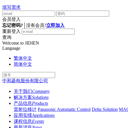
填写需求
会员登入
忘记密码?
│
没有会员?
立即加入
重新登入
查询
Welcome to JIDIEN
Language
繁体中文
简体中文
中和碁电股份有限公司
关于我们
Company
解决方案
Solutions
产品信息
Products
雷射位移计
Panasonic Automatic Control
Delta Solution
MA
应用实绩
Applications
课程信息
Events
最新消息
News