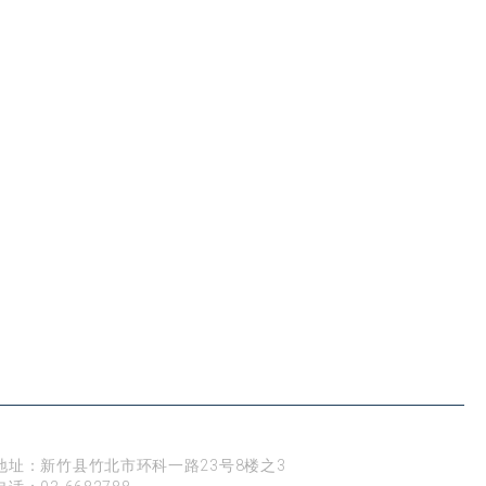
新竹
地址：新竹县竹北市环科一路23号8楼之3