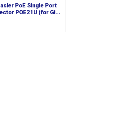
asler PoE Single Port
jector POE21U (for Gi...