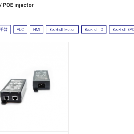
 POE injector
手臂
PLC
HMI
Beckhoff Motion
Beckhoff IO
Beckhoff EP