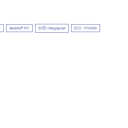
C
Beckhoff IPC
30万~Megapixel
ECO - POWER