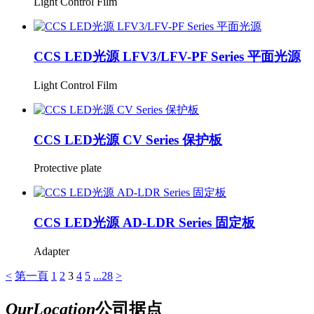
Light Control Film
CCS LED光源 LFV3/LFV-PF Series 平面光源
Light Control Film
CCS LED光源 CV Series 保护板
Protective plate
CCS LED光源 AD-LDR Series 固定板
Adapter
<
第一頁
1
2
3
4
5
...28
>
Our
Location
公司据点