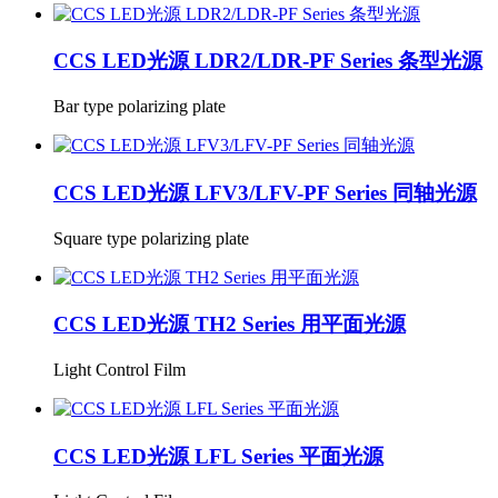
CCS LED光源 LDR2/LDR-PF Series 条型光源
Bar type polarizing plate
CCS LED光源 LFV3/LFV-PF Series 同轴光源
Square type polarizing plate
CCS LED光源 TH2 Series 用平面光源
Light Control Film
CCS LED光源 LFL Series 平面光源