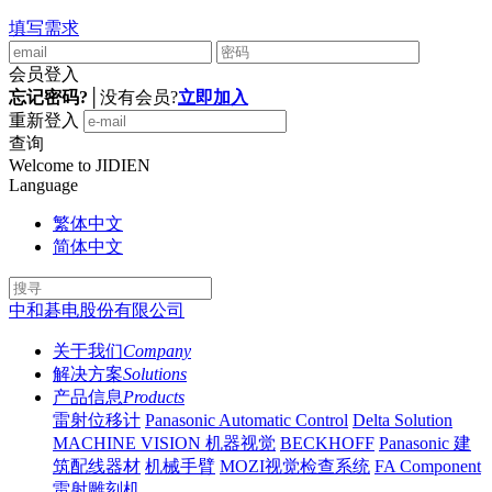
填写需求
会员登入
忘记密码?
│
没有会员?
立即加入
重新登入
查询
Welcome to JIDIEN
Language
繁体中文
简体中文
中和碁电股份有限公司
关于我们
Company
解决方案
Solutions
产品信息
Products
雷射位移计
Panasonic Automatic Control
Delta Solution
MACHINE VISION 机器视觉
BECKHOFF
Panasonic 建
筑配线器材
机械手臂
MOZI视觉检查系统
FA Component
雷射雕刻机