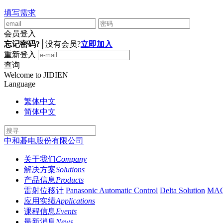
填写需求
会员登入
忘记密码?
│
没有会员?
立即加入
重新登入
查询
Welcome to JIDIEN
Language
繁体中文
简体中文
中和碁电股份有限公司
关于我们
Company
解决方案
Solutions
产品信息
Products
雷射位移计
Panasonic Automatic Control
Delta Solution
MA
应用实绩
Applications
课程信息
Events
最新消息
News