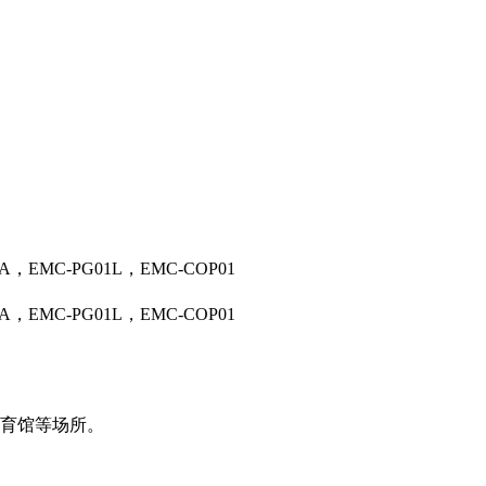
3A，EMC-PG01L，EMC-COP01
3A，EMC-PG01L，EMC-COP01
育馆等场所。