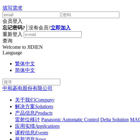
填写需求
会员登入
忘记密码?
│
没有会员?
立即加入
重新登入
查询
Welcome to JIDIEN
Language
繁体中文
简体中文
中和碁电股份有限公司
关于我们
Company
解决方案
Solutions
产品信息
Products
雷射位移计
Panasonic Automatic Control
Delta Solution
MA
应用实绩
Applications
课程信息
Events
最新消息
News