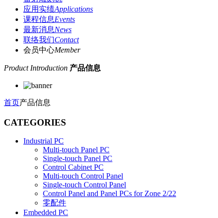
应用实绩
Applications
课程信息
Events
最新消息
News
联络我们
Contact
会员中心
Member
Product Introduction
产品信息
首页
产品信息
CATEGORIES
Industrial PC
Multi-touch Panel PC
Single-touch Panel PC
Control Cabinet PC
Multi-touch Control Panel
Single-touch Control Panel
Control Panel and Panel PCs for Zone 2/22
零配件
Embedded PC