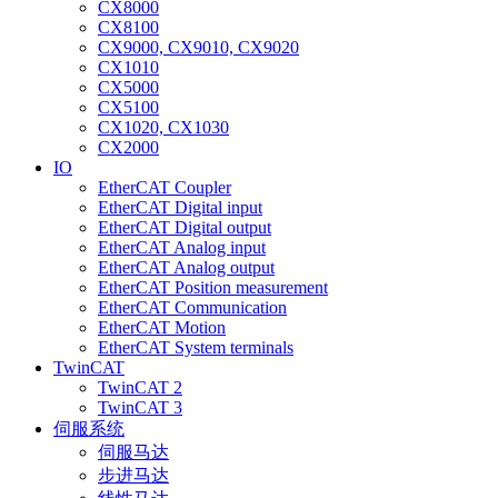
CX8000
CX8100
CX9000, CX9010, CX9020
CX1010
CX5000
CX5100
CX1020, CX1030
CX2000
IO
EtherCAT Coupler
EtherCAT Digital input
EtherCAT Digital output
EtherCAT Analog input
EtherCAT Analog output
EtherCAT Position measurement
EtherCAT Communication
EtherCAT Motion
EtherCAT System terminals
TwinCAT
TwinCAT 2
TwinCAT 3
伺服系统
伺服马达
步进马达