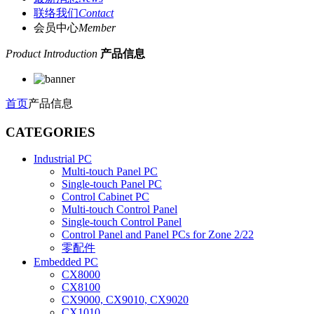
联络我们
Contact
会员中心
Member
Product Introduction
产品信息
首页
产品信息
CATEGORIES
Industrial PC
Multi-touch Panel PC
Single-touch Panel PC
Control Cabinet PC
Multi-touch Control Panel
Single-touch Control Panel
Control Panel and Panel PCs for Zone 2/22
零配件
Embedded PC
CX8000
CX8100
CX9000, CX9010, CX9020
CX1010