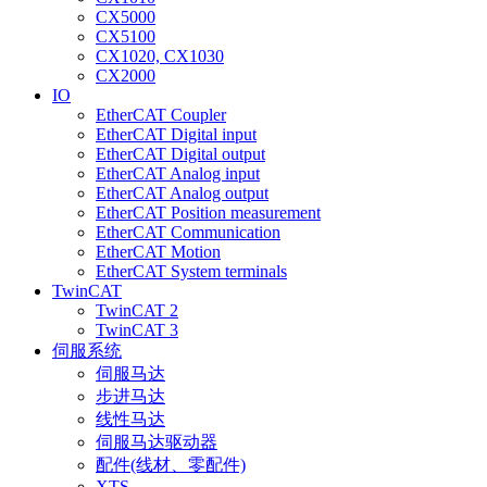
CX5000
CX5100
CX1020, CX1030
CX2000
IO
EtherCAT Coupler
EtherCAT Digital input
EtherCAT Digital output
EtherCAT Analog input
EtherCAT Analog output
EtherCAT Position measurement
EtherCAT Communication
EtherCAT Motion
EtherCAT System terminals
TwinCAT
TwinCAT 2
TwinCAT 3
伺服系统
伺服马达
步进马达
线性马达
伺服马达驱动器
配件(线材、零配件)
XTS