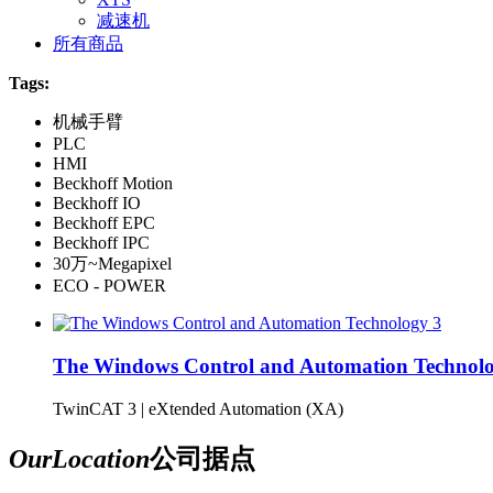
减速机
所有商品
Tags:
机械手臂
PLC
HMI
Beckhoff Motion
Beckhoff IO
Beckhoff EPC
Beckhoff IPC
30万~Megapixel
ECO - POWER
The Windows Control and Automation Technolo
TwinCAT 3 | eXtended Automation (XA)
Our
Location
公司据点