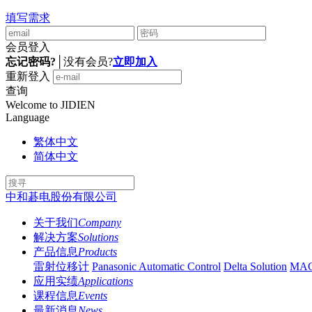
填写需求
会员登入
忘记密码?
│
没有会员?
立即加入
重新登入
查询
Welcome to JIDIEN
Language
繁体中文
简体中文
中和碁电股份有限公司
关于我们
Company
解决方案
Solutions
产品信息
Products
雷射位移计
Panasonic Automatic Control
Delta Solution
MA
应用实绩
Applications
课程信息
Events
最新消息
News