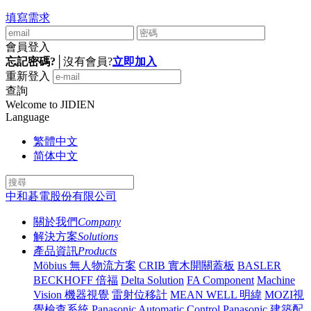
填寫需求
會員登入
忘記密碼?
│
沒有會員?
立即加入
重新登入
查詢
Welcome to JIDIEN
Language
繁體中文
简体中文
中和碁電股份有限公司
關於我們
Company
解決方案
Solutions
產品資訊
Products
Möbius 無人物流方案
CRIB 實木開關蓋板
BASLER
BECKHOFF 倍福
Delta Solution
FA Component
Machine
Vision 機器視覺
雷射位移計
MEAN WELL 明緯
MOZI視
覺檢查系統
Panasonic Automatic Control
Panasonic 建築配