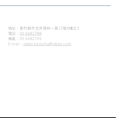
新竹
地址：新竹縣竹北市環科一路23號8樓之3
電話：
03-6682788
傳真：03-6682799
E-mail：
jidien-hsinchu@jidien.com