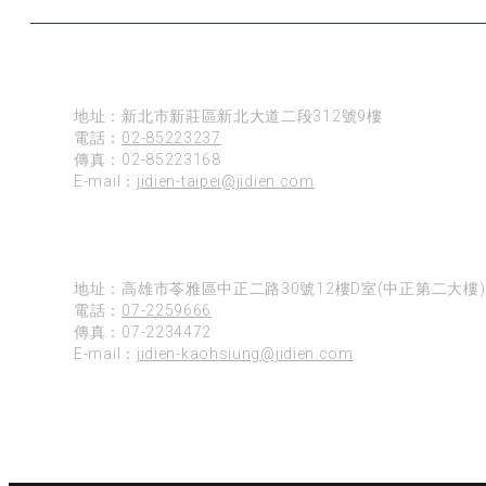
台北
地址：新北市新莊區新北大道二段312號9樓
電話：
02-85223237
傳真：02-85223168
E-mail：
jidien-taipei@jidien.com
高雄
地址：高雄市苓雅區中正二路30號12樓D室(中正第二大樓)
電話：
07-2259666
傳真：07-2234472
E-mail：
jidien-kaohsiung@jidien.com