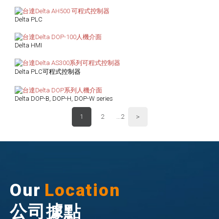
Delta PLC
Delta HMI
Delta PLC可程式控制器
Delta DOP-B, DOP-H, DOP-W series
>
1
2
...2
Our
Location
公司據點