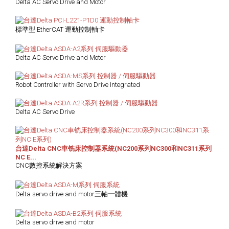
Delta AC Servo Drive and Motor
標準型 EtherCAT 運動控制軸卡
Delta AC Servo Drive and Motor
Robot Controller with Servo Drive Integrated
Delta AC Servo Drive
台達Delta CNC車铣床控制器系統(NC200系列NC300和NC311系列
NC E...
CNC數控系統解決方案
Delta servo drive and motor三軸一體機
Delta servo drive and motor