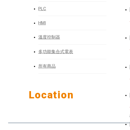
PLC
HMI
溫度控制器
多功能集合式電表
所有商品
Our
Location
公司據
點