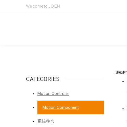
Welcome to JIDIEN
Product Intr
產品資訊
運動控
CATEGORIES
Motion Controler
Motion Component
系統整合