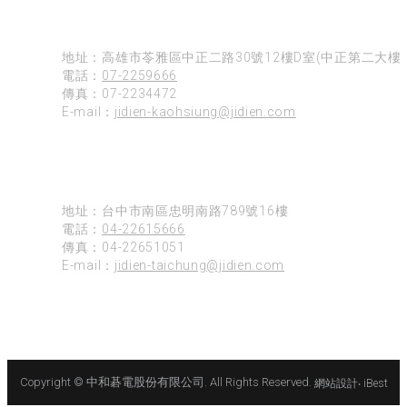
高雄
地址：高雄市苓雅區中正二路30號12樓D室(中正第二大樓)
電話：
07-2259666
傳真：07-2234472
E-mail：
jidien-kaohsiung@jidien.com
台中
地址：台中市南區忠明南路789號16樓
電話：
04-22615666
傳真：04-22651051
E-mail：
jidien-taichung@jidien.com
Copyright © 中和碁電股份有限公司. All Rights Reserved.
網站設計
‧
iBest