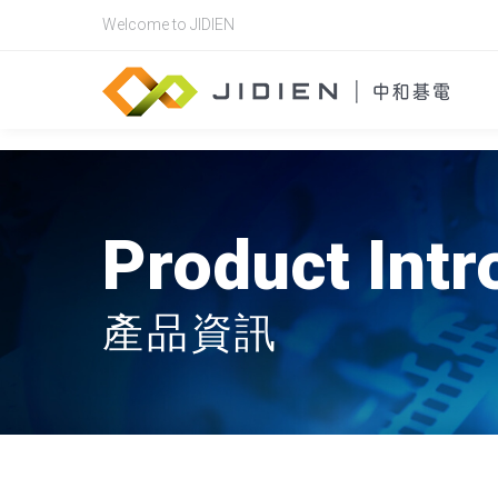
Panasonic 電力計, KW8M
Welcome to JIDIEN
Product Intr
產品資訊