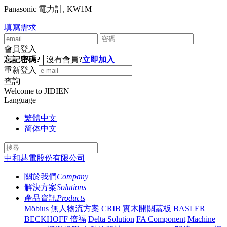
Panasonic 電力計, KW1M
填寫需求
會員登入
忘記密碼?
│
沒有會員?
立即加入
重新登入
查詢
Welcome to JIDIEN
Language
繁體中文
简体中文
中和碁電股份有限公司
關於我們
Company
解決方案
Solutions
產品資訊
Products
Möbius 無人物流方案
CRIB 實木開關蓋板
BASLER
BECKHOFF 倍福
Delta Solution
FA Component
Machine