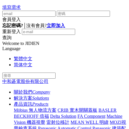
填寫需求
會員登入
忘記密碼?
│
沒有會員?
立即加入
重新登入
查詢
Welcome to JIDIEN
Language
繁體中文
简体中文
中和碁電股份有限公司
關於我們
Company
解決方案
Solutions
產品資訊
Products
Möbius 無人物流方案
CRIB 實木開關蓋板
BASLER
BECKHOFF 倍福
Delta Solution
FA Component
Machine
Vision 機器視覺
雷射位移計
MEAN WELL 明緯
MOZI視
覺檢查系統
Panasonic Automatic Control
Panasonic 建築配