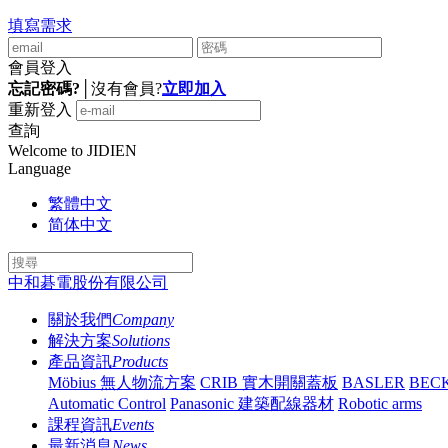
填寫需求
會員登入
忘記密碼?
│
沒有會員?
立即加入
重新登入
查詢
Welcome to JIDIEN
Language
繁體中文
简体中文
中和碁電股份有限公司
關於我們
Company
解決方案
Solutions
產品資訊
Products
Möbius 無人物流方案
CRIB 實木開關蓋板
BASLER
BEC
Automatic Control
Panasonic 建築配線器材
Robotic arms
課程資訊
Events
最新消息
News