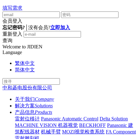
填写需求
会员登入
忘记密码?
│
没有会员?
立即加入
重新登入
查询
Welcome to JIDIEN
Language
繁体中文
简体中文
中和碁电股份有限公司
关于我们
Company
解决方案
Solutions
产品信息
Products
雷射位移计
Panasonic Automatic Control
Delta Solution
MACHINE VISION 机器视觉
BECKHOFF
Panasonic 建
筑配线器材
机械手臂
MOZI视觉检查系统
FA Component
雷射雕刻机