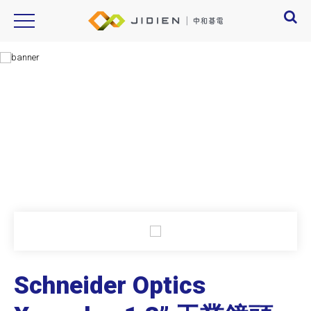
schneider optics,Xenoplan 1.3”,1006219,1071371,1056472,1001976,1001972
Product Introduction
產品資訊
Schneider Optics