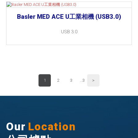
Basler MED ACE U工業相機 (USB3.0)
USB 3.0
>
1
2
3
...3
Our
Location