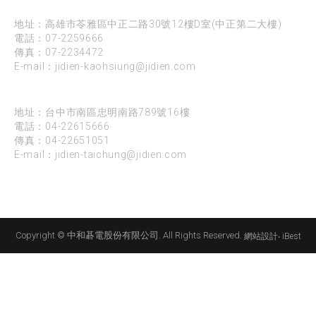
高雄
地址：高雄市苓雅區中正二路30號12樓D室(中正第二大樓)
電話：
07-2259666
傳真：07-2234472
E-mail：
jidien-kaohsiung@jidien.com
台中
地址：台中市南區忠明南路789號16樓
電話：
04-22615666
傳真：04-22651051
E-mail：
jidien-taichung@jidien.com
Copyright © 中和碁電股份有限公司. All Rights Reserved.
網站設計
‧
iBest