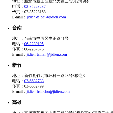
地址：新北市新庄区新北大道二段312号9楼
电话：
02-85223237
传真：02-85223168
E-mail：
jidien-taipei@jidien.com
台南
地址：台南市中西区中正路41号
电话：
06-2280105
传真：06-2287876
E-mail：
jidien-tainan@jidien.com
新竹
地址：新竹县竹北市环科一路23号8楼之3
电话：
03-6682788
传真：03-6682799
E-mail：
jidien-hsinchu@jidien.com
高雄
地址：高雄市苓雅区中正二路30号12楼D室(中正第二大楼