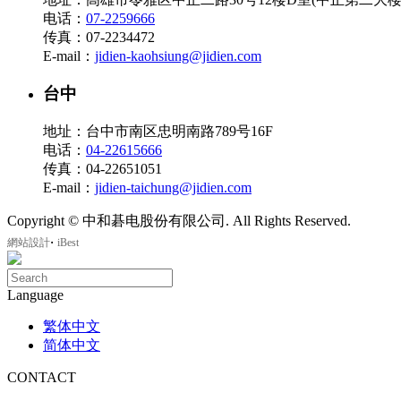
电话：
07-2259666
传真：07-2234472
E-mail：
jidien-kaohsiung@jidien.com
台中
地址：台中市南区忠明南路789号16F
电话：
04-22615666
传真：04-22651051
E-mail：
jidien-taichung@jidien.com
Copyright © 中和碁电股份有限公司. All Rights Reserved.
‧
網站設計
iBest
Language
繁体中文
简体中文
CONTACT