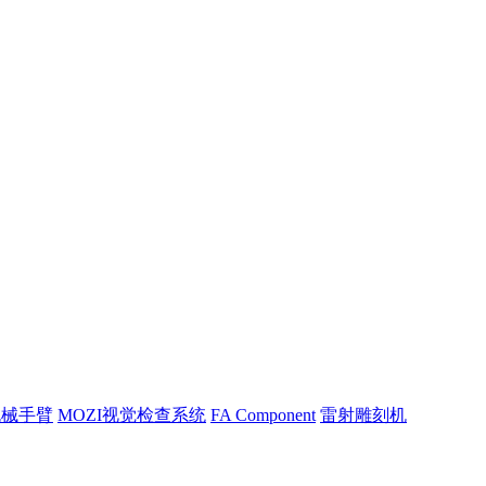
机械手臂
MOZI视觉检查系统
FA Component
雷射雕刻机