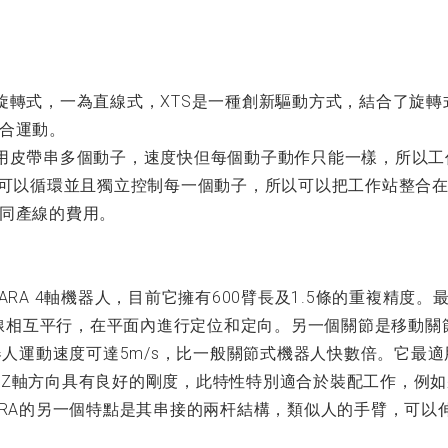
旋轉式，一為直線式，XTS是一種創新驅動方式，結合了旋
合運動。
用皮帶串多個動子，速度快但每個動子動作只能一樣，所以工
為可以循環並且獨立控制每一個動子，所以可以把工作站整合
同產線的費用。
RA 4軸機器人，目前它擁有600臂長及1.5條的重複精度。最大
其軸線相互平行，在平面內進行定位和定向。另一個關節是移動
機器人運動速度可達5m/s，比一般關節式機器人快數倍。它最
，而在Z軸方向具有良好的剛度，此特性特別適合於裝配工作，例
ARA的另一個特點是其串接的兩杆結構，類似人的手臂，可以