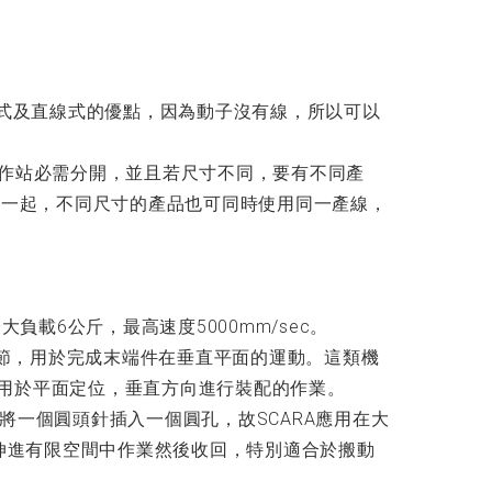
轉式及直線式的優點，因為動子沒有線，所以可以
作站必需分開，並且若尺寸不同，要有不同產
在一起，不同尺寸的產品也可同時使用同一產線，
負載6公斤，最高速度5000mm/sec。
關節，用於完成末端件在垂直平面的運動。這類機
適用於平面定位，垂直方向進行裝配的作業。
如將一個圓頭針插入一個圓孔，故SCARA應用在大
伸進有限空間中作業然後收回，特別適合於搬動