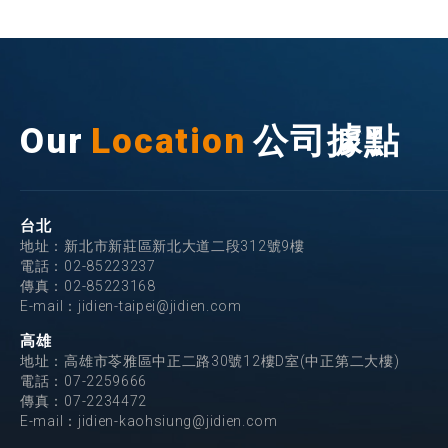
Our
Location
公司據點
台北
地址：新北市新莊區新北大道二段312號9樓
電話：
02-85223237
傳真：02-85223168
E-mail：
jidien-taipei@jidien.com
高雄
地址：高雄市苓雅區中正二路30號12樓D室(中正第二大樓)
電話：
07-2259666
傳真：07-2234472
E-mail：
jidien-kaohsiung@jidien.com