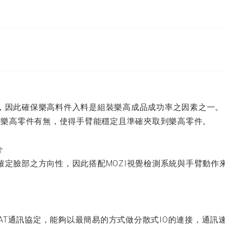
，因此確保樂高料件入料是組裝樂高成品成功率之因素之一。
判斷樂高零件有無，使得手臂能穩定且準確夾取到樂高零件。
介
確定臉部之方向性，因此搭配MOZI視覺檢測系統與手臂動作
herCAT通訊協定，能夠以最簡易的方式做分散式IO的連接，通訊