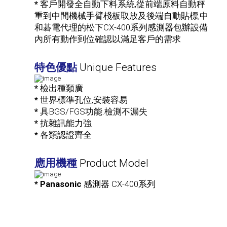
*
客戶開發全自動下料系統,從前端原料自動秤
重到中間機械手臂棧板取放及後端自動貼標,中
和碁電代理的松下CX-400系列感測器包辦設備
內所有動作到位確認以滿足客戶的需求
特色優點
Unique Features
*
檢出種類廣
*
世界標準孔位,安裝容易
*
具BGS/FGS功能.檢測不漏失
*
抗雜訊能力強
*
各類認證齊全
應用機種
Product Model
* Panasonic
感測器 CX-400系列