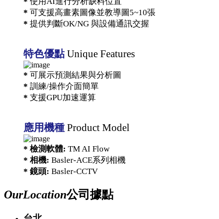
*
使用AI進行分析缺料位置
*
可支援高畫素圖像並教導圖5~10張
*
提供判斷OK/NG 與設備通訊交握
特色優點
Unique Features
*
可展示預測結果與分析圖
*
訓練/操作介面簡單
*
支援GPU加速運算
應用機種
Product Model
* 檢測軟體:
TM AI Flow
* 相機:
Basler-ACE系列相機
* 鏡頭:
Basler-CCTV
Our
Location
公司據點
台北