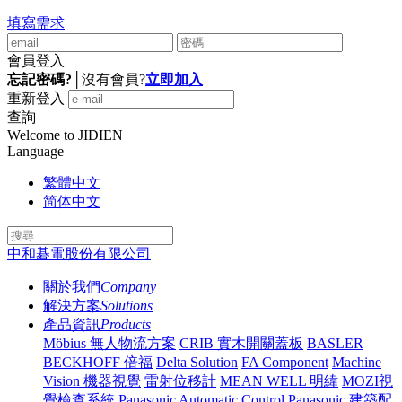
填寫需求
會員登入
忘記密碼?
│
沒有會員?
立即加入
重新登入
查詢
Welcome to JIDIEN
Language
繁體中文
简体中文
中和碁電股份有限公司
關於我們
Company
解決方案
Solutions
產品資訊
Products
Möbius 無人物流方案
CRIB 實木開關蓋板
BASLER
BECKHOFF 倍福
Delta Solution
FA Component
Machine
Vision 機器視覺
雷射位移計
MEAN WELL 明緯
MOZI視
覺檢查系統
Panasonic Automatic Control
Panasonic 建築配