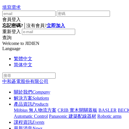
填寫需求
會員登入
忘記密碼?
│
沒有會員?
立即加入
重新登入
查詢
Welcome to JIDIEN
Language
繁體中文
简体中文
中和碁電股份有限公司
關於我們
Company
解決方案
Solutions
產品資訊
Products
Möbius 無人物流方案
CRIB 實木開關蓋板
BASLER
BEC
Automatic Control
Panasonic 建築配線器材
Robotic arms
課程資訊
Events
最新消息
News