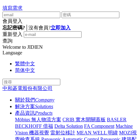
填寫需求
會員登入
忘記密碼?
│
沒有會員?
立即加入
重新登入
查詢
Welcome to JIDIEN
Language
繁體中文
简体中文
中和碁電股份有限公司
關於我們
Company
解決方案
Solutions
產品資訊
Products
Möbius 無人物流方案
CRIB 實木開關蓋板
BASLER
BECKHOFF 倍福
Delta Solution
FA Component
Machine
Vision 機器視覺
雷射位移計
MEAN WELL 明緯
MOZI視
覺檢查系統
Panasonic Automatic Control
Panasonic 建築配