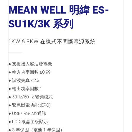
MEAN WELL 明緯 ES-
SU1K/3K 系列
1KW & 3KW 在線式不間斷電源系統
● 支援接入燃油發電機
● 輸入功率因數 ≥0.99
● 諧波失真 ≤2%
● 輸出功率因數 1
● 50Hz/60Hz 變頻模式
● 緊急斷電功能 (EPO)
● USB/ RS-232通訊
● LCD 液晶面板顯示
● 3 年保固（電池 1 年保固）