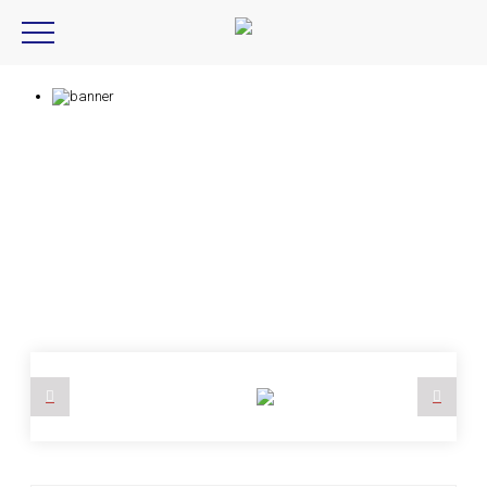
Product Introduction
產品資訊