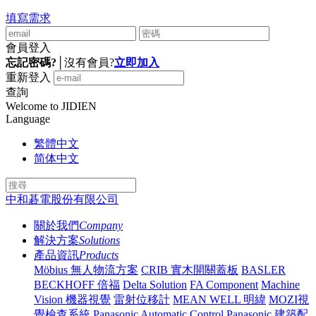
填寫需求
會員登入
忘記密碼?
│
沒有會員?
立即加入
重新登入
查詢
Welcome to JIDIEN
Language
繁體中文
简体中文
中和碁電股份有限公司
關於我們
Company
解決方案
Solutions
產品資訊
Products
Möbius 無人物流方案
CRIB 實木開關蓋板
BASLER
BECKHOFF 倍福
Delta Solution
FA Component
Machine
Vision 機器視覺
雷射位移計
MEAN WELL 明緯
MOZI視
覺檢查系統
Panasonic Automatic Control
Panasonic 建築配