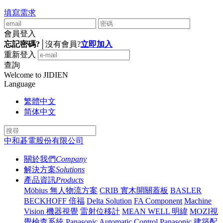
填寫需求
會員登入
忘記密碼?
│
沒有會員?
立即加入
重新登入
查詢
Welcome to JIDIEN
Language
繁體中文
简体中文
中和碁電股份有限公司
關於我們
Company
解決方案
Solutions
產品資訊
Products
Möbius 無人物流方案
CRIB 實木開關蓋板
BASLER
BECKHOFF 倍福
Delta Solution
FA Component
Machine
Vision 機器視覺
雷射位移計
MEAN WELL 明緯
MOZI視
覺檢查系統
Panasonic Automatic Control
Panasonic 建築配