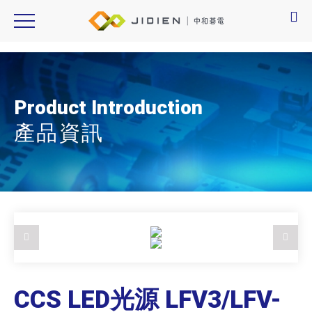
CCS, LFV3,LFV-PF
Product Introduction
產品資訊
CCS LED光源 LFV3/LFV-