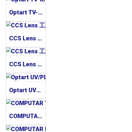
Optart TV-X/TV-XE Series(Small Mount) 工業鏡頭
CCS Lens 工業鏡頭 SE-65 Series
CCS Lens 工業鏡頭 SE-110 Series
Optart UV/PL Filter Series 濾鏡
COMPUTAR TEC Series 工業鏡頭