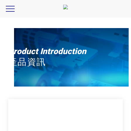
Optart VFA-A Series, Optart, VFA-A Series
Product Introduction
產品資訊