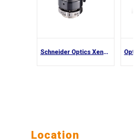
Schneider Optics Xenoplan 1.3” 工業鏡頭
Our
Location