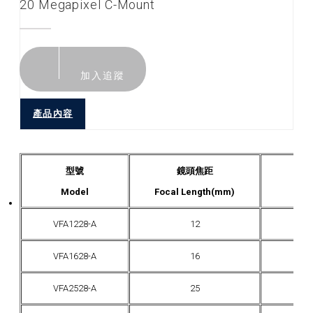
20 Megapixel C-Mount
加入追蹤
產品內容
型號
鏡頭焦距
Model
Focal Length(mm)
F
VFA1228-A
12
F
VFA1628-A
16
F
VFA2528-A
25
F