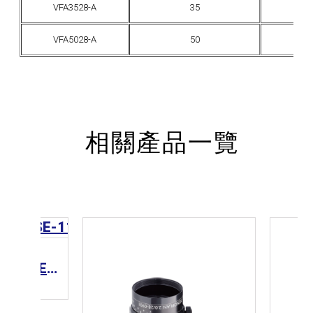
VFA3528-A
35
F
VFA5028-A
50
F
相關產品一覽
CCS Lens 工業鏡頭 SE-110-M Series