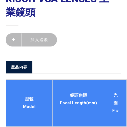
業鏡頭
加入追蹤
產品內容
鏡頭焦距
光
型號
Focal Length(mm)
圈
Model
F #