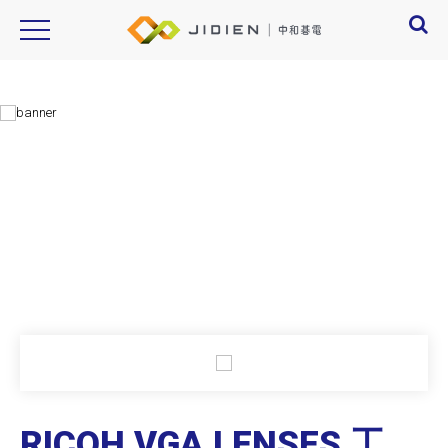
RICOH VGA LENSES, FL-HC0416X-VG, FL-HC0612A-VG, FL-HC1212B-VG, FL-
CC0418DX-VG, FL-CC0815B-VG, FL-CC1614A-VG, FL-BC1214D-VG, FL-
BC1218A-VG, FL-BC2514D-VG, FL-BC2518-VG, FL-BC5014A-VG
Product Introduction
產品資訊
RICOH VGA LENSES 工