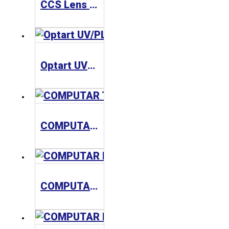
CCS Lens 工業鏡頭 SE-110 Series
Optart UV/PL Filter Series 濾鏡
COMPUTAR TEC Series 工業鏡頭
COMPUTAR MLM Series 工業鏡頭