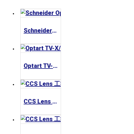
Schneider Optics Xenoplan 1.3” 工業鏡頭
Optart TV-X/TV-XE Series(Small Mount) 工業鏡頭
CCS Lens 工業鏡頭 SE-65 Series