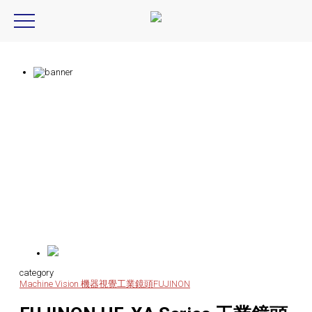
Fujinon, HF-XA Series, HF8XA-1, HF12XA-1, HF16XA-1, HF25XA-1, HF35XA-1
Product Introduction
產品資訊
category
Machine Vision 機器視覺
工業鏡頭
FUJINON