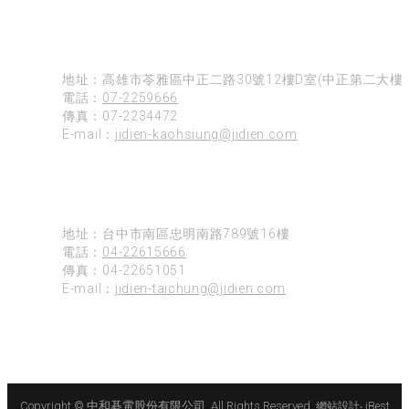
高雄
地址：高雄市苓雅區中正二路30號12樓D室(中正第二大樓)
電話：
07-2259666
傳真：07-2234472
E-mail：
jidien-kaohsiung@jidien.com
台中
地址：台中市南區忠明南路789號16樓
電話：
04-22615666
傳真：04-22651051
E-mail：
jidien-taichung@jidien.com
Copyright © 中和碁電股份有限公司. All Rights Reserved.
網站設計
‧
iBest