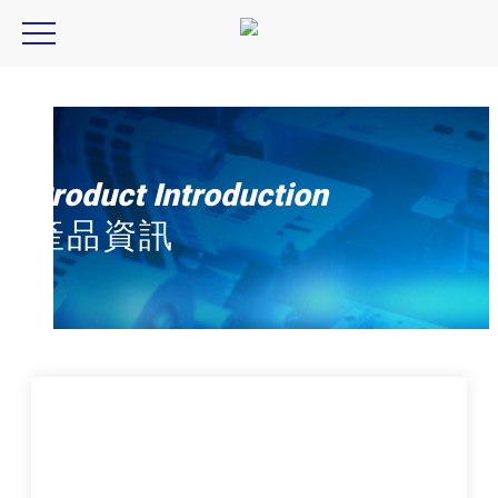
Computar, MLH series, MLH-10X
Product Introduction
產品資訊