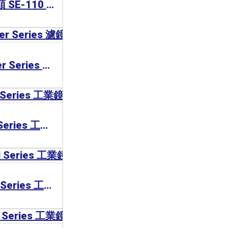
CCS Lens 工業鏡頭 SE-110 Series
Optart UV/PL Filter Series 濾鏡
COMPUTAR TEC Series 工業鏡頭
COMPUTAR MLM Series 工業鏡頭