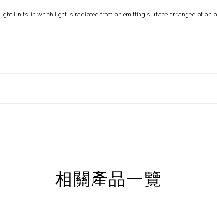
ht Units, in which light is radiated from an emitting surface arranged at an a
相關產品一覽