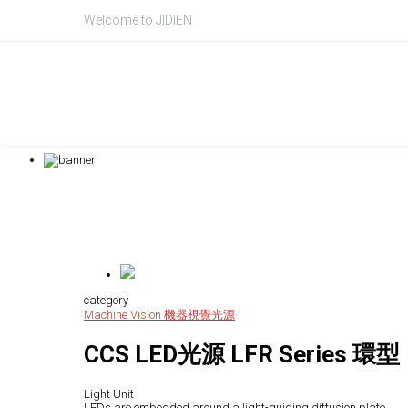
ccs,lfr,LFR-100RD2,LFR-100SW2,LFR-100BL2,LFR-100GR2,LFR-100RD2-K,L
Welcome to JIDIEN
K,LFR-200RD2,LFR-200SW2,LFR-200BL2,LFR-250RD2,LFR-250SW2,LFR-250B
Product Intr
產品資訊
category
Machine Vision 機器視覺
光源
CCS LED光源 LFR Series 環型
Light Unit
LEDs are embedded around a light-guiding diffusion plate.