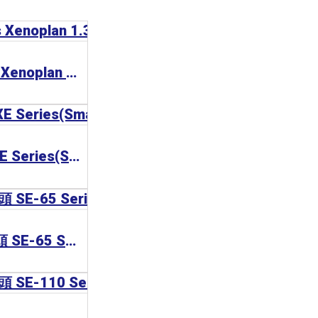
Schneider Optics Xenoplan 1.3” 工業鏡頭
Optart TV-X/TV-XE Series(Small Mount) 工業鏡頭
CCS Lens 工業鏡頭 SE-65 Series