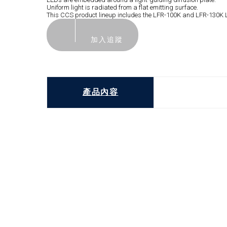
Uniform light is radiated from a flat emitting surface.
This CCS product lineup includes the LFR-100K and LFR-130K Lig
加入追蹤
產品內容