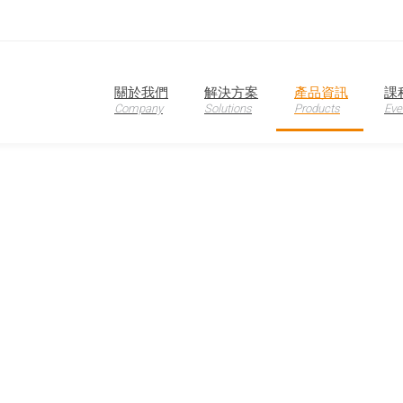
FR-100KSW2,LFR-100BL2-K,LFR-100GR2-K,LFR-130RD2,LFR-130SW2,LFR-130B
L2,LFR-330RD2,
關於我們
解決方案
產品資訊
課
Company
Solutions
Products
Eve
oduction