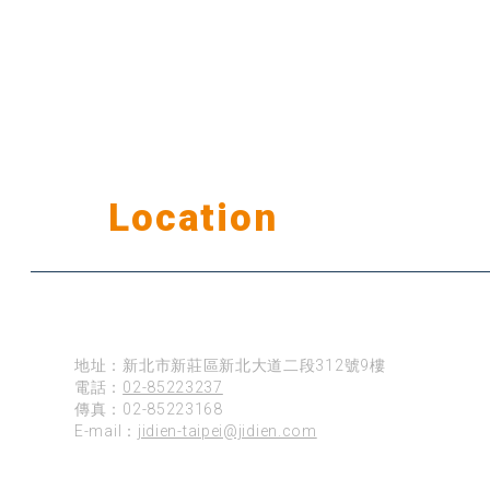
Our
Location
公司據點
台北
地址：新北市新莊區新北大道二段312號9樓
電話：
02-85223237
傳真：02-85223168
E-mail：
jidien-taipei@jidien.com