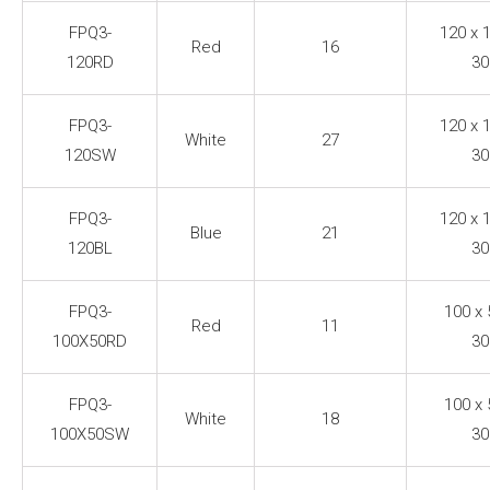
FPQ3-
120 x 
Red
16
120RD
30
FPQ3-
120 x 
White
27
120SW
30
FPQ3-
120 x 
Blue
21
120BL
30
FPQ3-
100 x 
Red
11
100X50RD
30
FPQ3-
100 x 
White
18
100X50SW
30