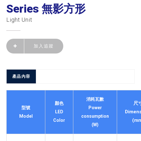
Series 無影方形
Light Unit
加入追蹤
產品內容
消耗瓦數
尺
顏色
型號
Power
Dimens
LED
Model
consumption
(mm
Color
(W)