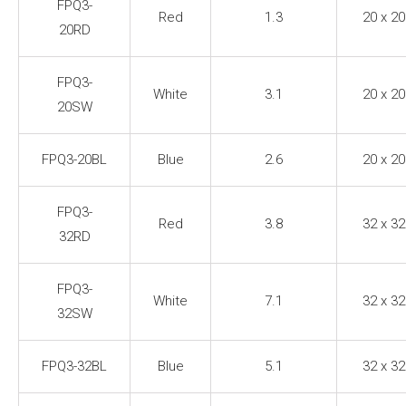
FPQ3-
Red
1.3
20 x 20
20RD
FPQ3-
White
3.1
20 x 20
20SW
FPQ3-20BL
Blue
2.6
20 x 20
FPQ3-
Red
3.8
32 x 32
32RD
FPQ3-
White
7.1
32 x 32
32SW
FPQ3-32BL
Blue
5.1
32 x 32