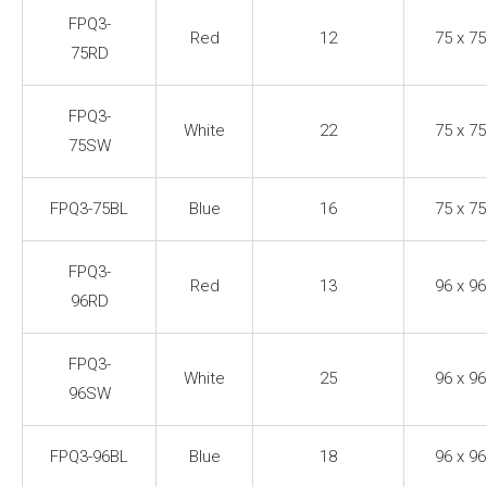
FPQ3-
Red
12
75 x 75
75RD
FPQ3-
White
22
75 x 75
75SW
FPQ3-75BL
Blue
16
75 x 75
FPQ3-
Red
13
96 x 96
96RD
FPQ3-
White
25
96 x 96
96SW
FPQ3-96BL
Blue
18
96 x 96