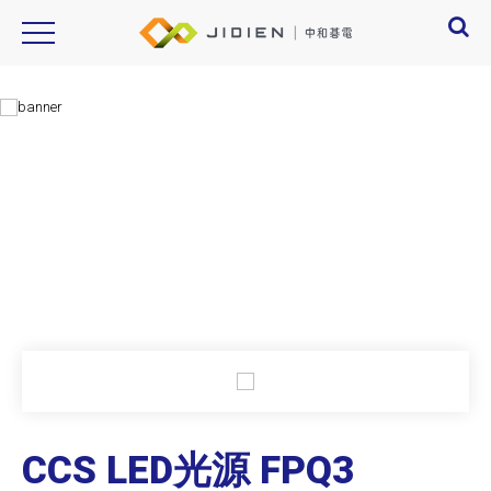
CCS,CU-LNSP2,CU-LNSP,CU-LNSP2-100-GL,CU-LNSP2-200-GL,CU-LNSP2-
300-GL,CU-LNSP2-400-GL,CU-LNSP2-500-GL
Product Introduction
產品資訊
CCS LED光源 FPQ3