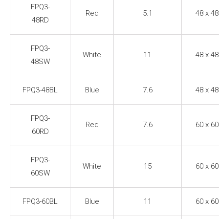
FPQ3-
Red
5.1
48 x 48
48RD
FPQ3-
White
11
48 x 48
48SW
FPQ3-48BL
Blue
7.6
48 x 48
FPQ3-
Red
7.6
60 x 60
60RD
FPQ3-
White
15
60 x 60
60SW
FPQ3-60BL
Blue
11
60 x 60