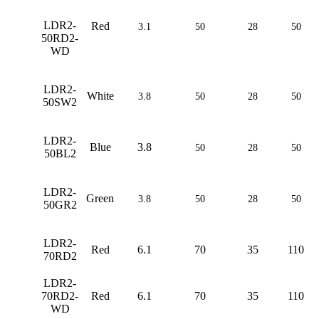
LDR2-
Red
3.1
50
28
50
50RD2-
WD
LDR2-
White
3.8
50
28
50
50SW2
LDR2-
Blue
3.8
50
28
50
50BL2
LDR2-
Green
3.8
50
28
50
50GR2
LDR2-
Red
6.1
70
35
110
70RD2
LDR2-
70RD2-
Red
6.1
70
35
110
WD