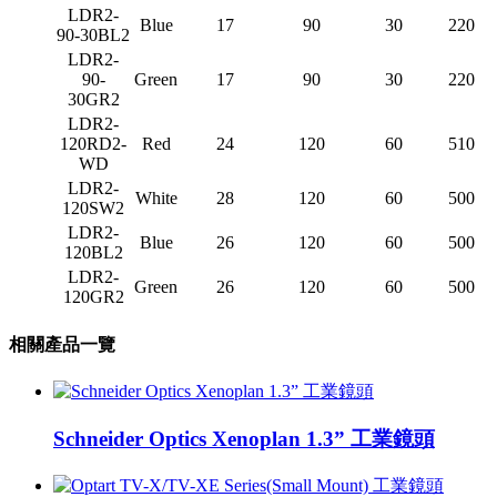
LDR2-
Blue
17
90
30
220
90-30BL2
LDR2-
90-
Green
17
90
30
220
30GR2
LDR2-
120RD2-
Red
24
120
60
510
WD
LDR2-
White
28
120
60
500
120SW2
LDR2-
Blue
26
120
60
500
120BL2
LDR2-
Green
26
120
60
500
120GR2
相關產品一覽
Schneider Optics Xenoplan 1.3” 工業鏡頭