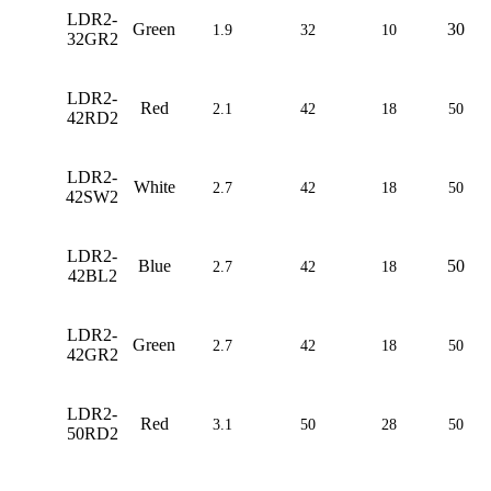
LDR2-
Green
30
1.9
32
10
32GR2
LDR2-
Red
2.1
42
18
50
42RD2
LDR2-
White
2.7
42
18
50
42SW2
LDR2-
Blue
50
2.7
42
18
42BL2
LDR2-
Green
2.7
42
18
50
42GR2
LDR2-
Red
3.1
50
28
50
50RD2